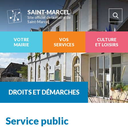
SAINT-MARCEL
Site officiel de la mairie de
Saint-Marcel
VOTRE
VOS
CULTURE
MAIRIE
SERVICES
ET LOISIRS
DROITS ET DÉMARCHES
Service public