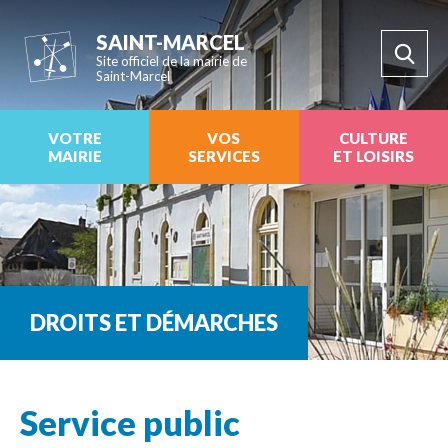
SAINT-MARCEL
Site officiel de la mairie de
Saint-Marcel
VOTRE
VOS
CULTURE
MAIRIE
SERVICES
ET LOISIRS
DROITS ET DÉMARCHES
Service public