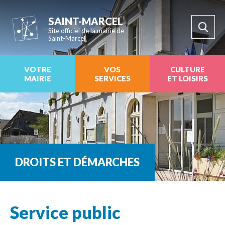
SAINT-MARCEL
Site officiel de la mairie de
Saint-Marcel
VOTRE
VOS
CULTURE
MAIRIE
SERVICES
ET LOISIRS
DROITS ET DÉMARCHES
Service public