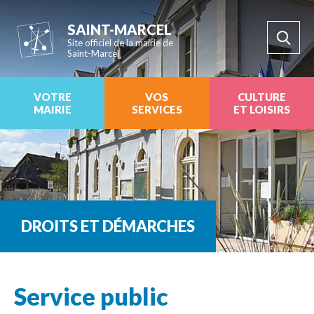
SAINT-MARCEL
Site officiel de la mairie de
Saint-Marcel
VOTRE
VOS
CULTURE
MAIRIE
SERVICES
ET LOISIRS
DROITS ET DÉMARCHES
Service public