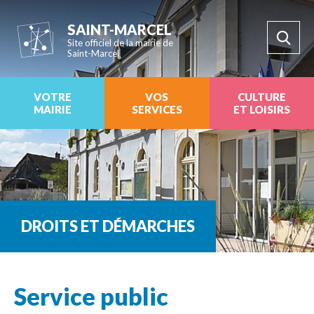
SAINT-MARCEL
Site officiel de la mairie de
Saint-Marcel
VOTRE
VOS
CULTURE
MAIRIE
SERVICES
ET LOISIRS
DROITS ET DÉMARCHES
Service public