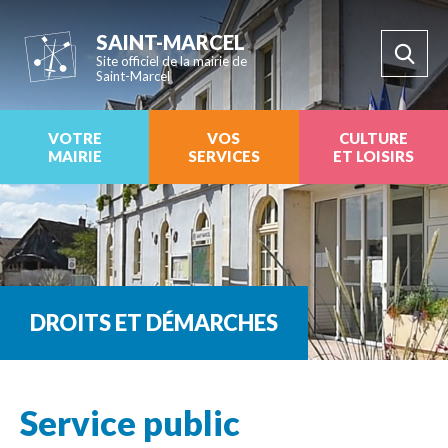
SAINT-MARCEL
Site officiel de la mairie de
Saint-Marcel
VOTRE
VOS
CULTURE
MAIRIE
SERVICES
ET LOISIRS
DROITS ET DÉMARCHES
Service public