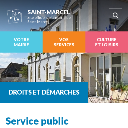
SAINT-MARCEL
Site officiel de la mairie de
Saint-Marcel
VOTRE
VOS
CULTURE
MAIRIE
SERVICES
ET LOISIRS
DROITS ET DÉMARCHES
Service public