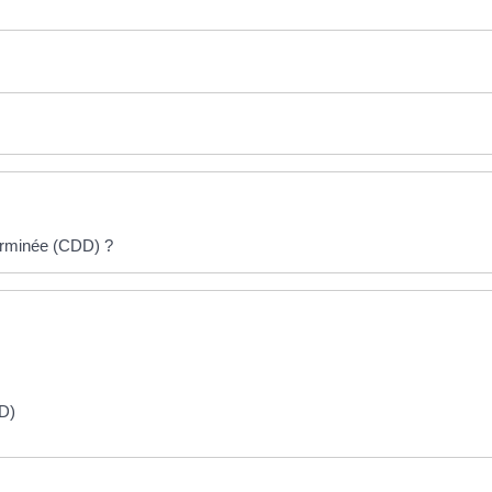
erminée (CDD) ?
DD)