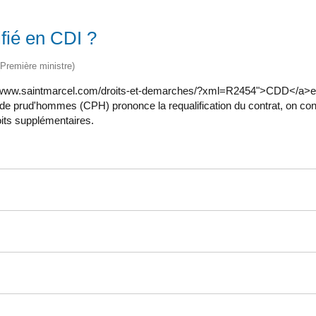
fié en CDI ?
 (Première ministre)
tps://www.saintmarcel.com/droits-et-demarches/?xml=R2454">CDD</a>e
 de prud'hommes (CPH) prononce la requalification du contrat, on co
oits supplémentaires.