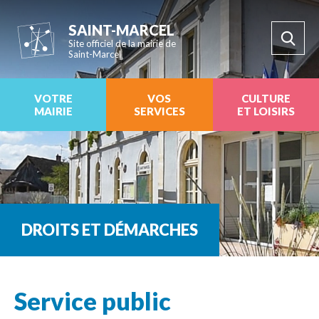
SAINT-MARCEL
Site officiel de la mairie de
Saint-Marcel
VOTRE
VOS
CULTURE
MAIRIE
SERVICES
ET LOISIRS
DROITS ET DÉMARCHES
Service public