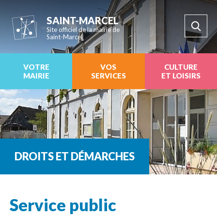
SAINT-MARCEL
Site officiel de la mairie de
Saint-Marcel
VOTRE
VOS
CULTURE
MAIRIE
SERVICES
ET LOISIRS
DROITS ET DÉMARCHES
Service public