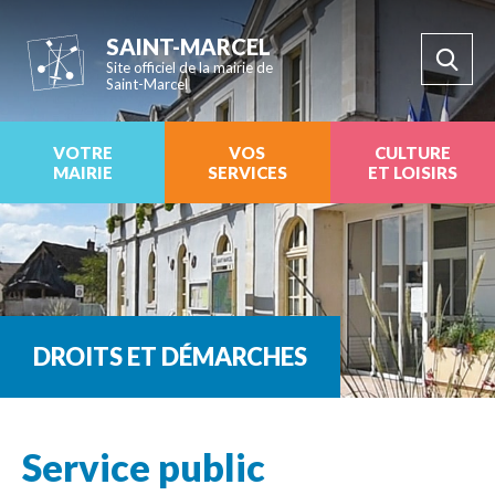
SAINT-MARCEL
Site officiel de la mairie de
Saint-Marcel
VOTRE
VOS
CULTURE
MAIRIE
SERVICES
ET LOISIRS
DROITS ET DÉMARCHES
Service public