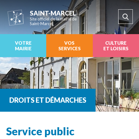
SAINT-MARCEL
Site officiel de la mairie de
Saint-Marcel
VOTRE
VOS
CULTURE
MAIRIE
SERVICES
ET LOISIRS
DROITS ET DÉMARCHES
Service public