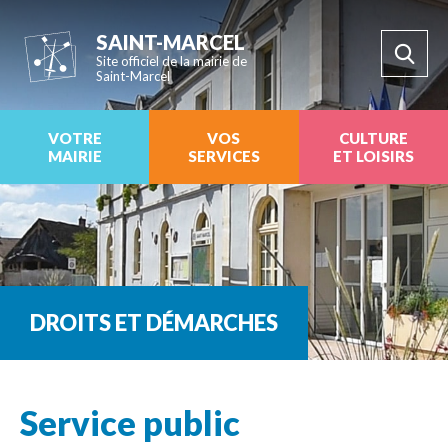
SAINT-MARCEL
Site officiel de la mairie de
Saint-Marcel
VOTRE
VOS
CULTURE
MAIRIE
SERVICES
ET LOISIRS
DROITS ET DÉMARCHES
Service public