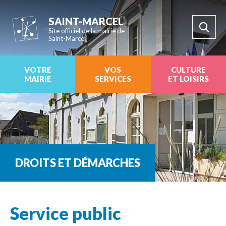
SAINT-MARCEL
Site officiel de la mairie de
Saint-Marcel
VOTRE
VOS
CULTURE
MAIRIE
SERVICES
ET LOISIRS
DROITS ET DÉMARCHES
Service public