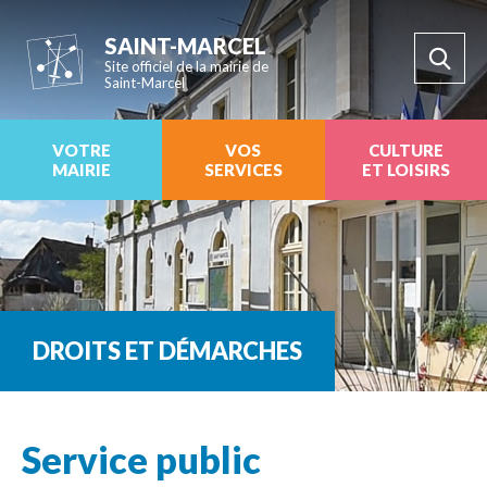
SAINT-MARCEL
Site officiel de la mairie de
Saint-Marcel
VOTRE
VOS
CULTURE
MAIRIE
SERVICES
ET LOISIRS
DROITS ET DÉMARCHES
Service public