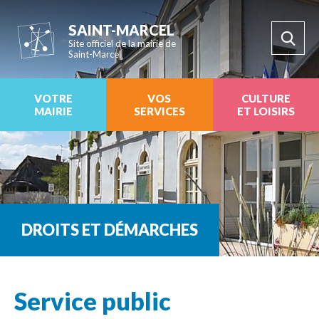
SAINT-MARCEL
Site officiel de la mairie de
Saint-Marcel
VOTRE
VOS
CULTURE
MAIRIE
SERVICES
ET LOISIRS
DROITS ET DÉMARCHES
Service public