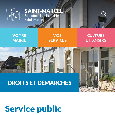
SAINT-MARCEL
Site officiel de la mairie de
Saint-Marcel
VOTRE
VOS
CULTURE
MAIRIE
SERVICES
ET LOISIRS
DROITS ET DÉMARCHES
Service public