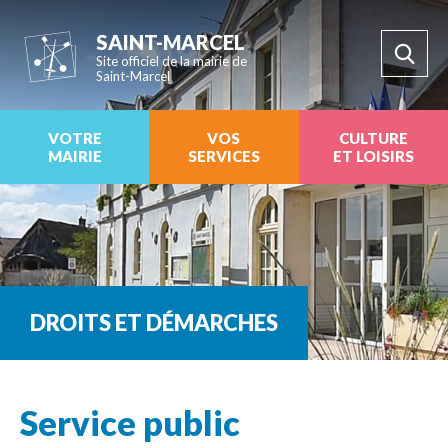
SAINT-MARCEL
Site officiel de la mairie de
Saint-Marcel
VOTRE
VOS
CULTURE
MAIRIE
SERVICES
ET LOISIRS
DROITS ET DÉMARCHES
Service public