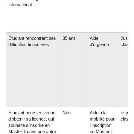
international
Étudiant rencontrant des
35 ans
Aide
Jusqu'
difficultés financières
d'urgence
class=
Étudiant boursier, venant
Non
Aide à la
<span
d'obtenir sa licence, qui
mobilité pour
class=
souhaite s'inscrire en
l'inscription
Master 1 dans une autre
en Master 1