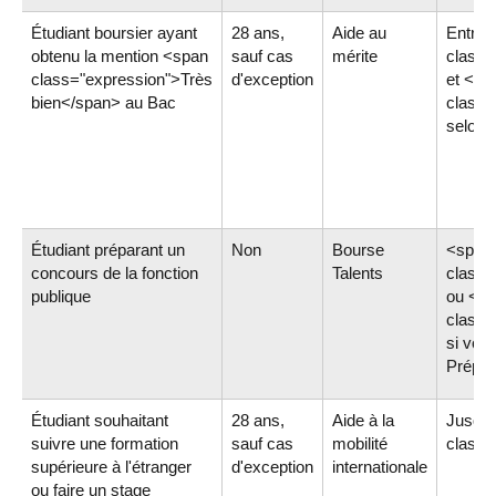
Étudiant boursier ayant
28 ans,
Aide au
Entre 
obtenu la mention <span
sauf cas
mérite
class=
class="expression">Très
d'exception
et <sp
bien</span> au Bac
class=
selon v
Étudiant préparant un
Non
Bourse
<span
concours de la fonction
Talents
class=
publique
ou <s
class=
si vous
Prépa 
Étudiant souhaitant
28 ans,
Aide à la
Jusqu'
suivre une formation
sauf cas
mobilité
class=
supérieure à l'étranger
d'exception
internationale
ou faire un stage