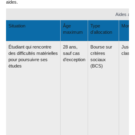
aides.
Aides aux
Situation
Âge
Type
Montan
maximum
d'allocation
Étudiant qui rencontre
28 ans,
Bourse sur
Jusqu'
des difficultés matérielles
sauf cas
critères
class=
pour poursuivre ses
d’exception
sociaux
études
(BCS)