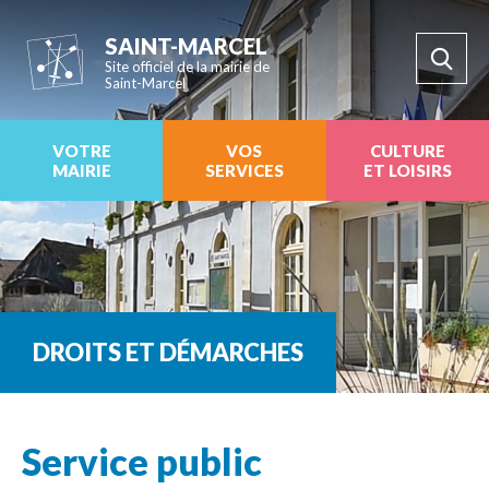
SAINT-MARCEL
Site officiel de la mairie de
Saint-Marcel
VOTRE
VOS
CULTURE
MAIRIE
SERVICES
ET LOISIRS
DROITS ET DÉMARCHES
Service public