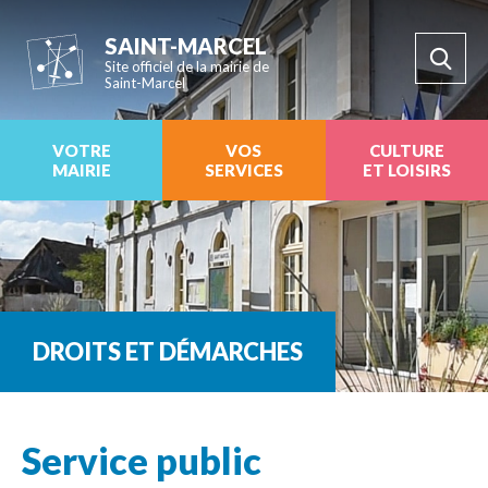
SAINT-MARCEL
Site officiel de la mairie de
Saint-Marcel
VOTRE
VOS
CULTURE
MAIRIE
SERVICES
ET LOISIRS
DROITS ET DÉMARCHES
Service public