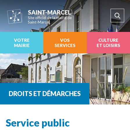
SAINT-MARCEL
Site officiel de la mairie de
Saint-Marcel
VOTRE
VOS
CULTURE
MAIRIE
SERVICES
ET LOISIRS
DROITS ET DÉMARCHES
Service public