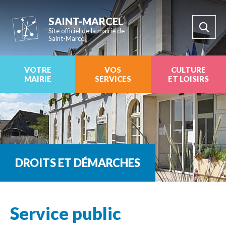
SAINT-MARCEL
Site officiel de la mairie de
Saint-Marcel
VOTRE
VOS
CULTURE
MAIRIE
SERVICES
ET LOISIRS
DROITS ET DÉMARCHES
Service public