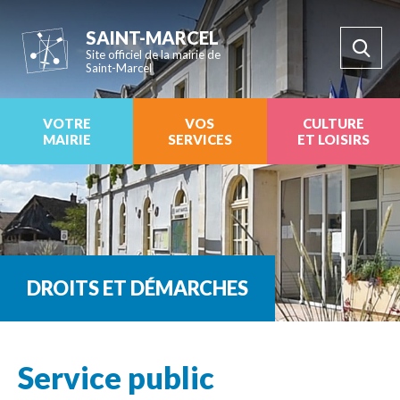
SAINT-MARCEL
Site officiel de la mairie de
Saint-Marcel
VOTRE
VOS
CULTURE
MAIRIE
SERVICES
ET LOISIRS
DROITS ET DÉMARCHES
Service public