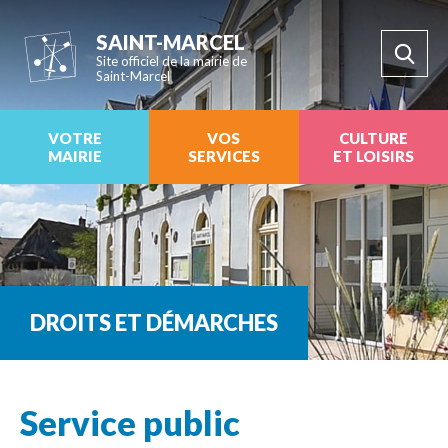
SAINT-MARCEL
Site officiel de la mairie de
Saint-Marcel
VOTRE
VOS
CULTURE
MAIRIE
SERVICES
ET LOISIRS
DROITS ET DÉMARCHES
Service public