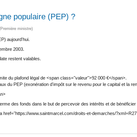
rgne populaire (PEP) ?
 (Première ministre)
P) aujourd'hui.
tembre 2003.
ate restent valables.
mite du plafond légal de <span class="valeur">92 000 €</span>.
x du PEP (exonération d'impôt sur le revenu pour le capital et la ren
an>
terme des fonds dans le but de percevoir des intérêts et de bénéficier
e <a href="https://www.saintmarcel.com/droits-et-demarches/?xml=R27