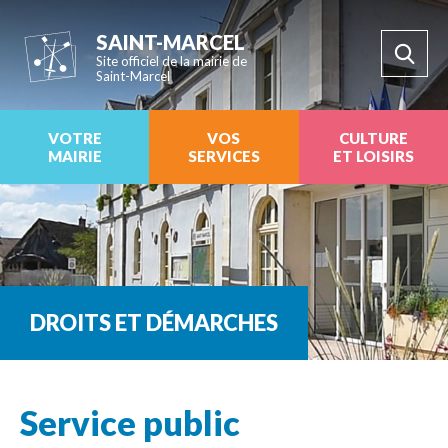
SAINT-MARCEL
Site officiel de la mairie de
Saint-Marcel
VOTRE
VOS
CULTURE
MAIRIE
SERVICES
ET LOISIRS
DROITS ET DÉMARCHES
Service public