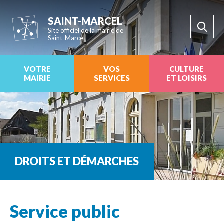
SAINT-MARCEL
Site officiel de la mairie de
Saint-Marcel
VOTRE
VOS
CULTURE
MAIRIE
SERVICES
ET LOISIRS
DROITS ET DÉMARCHES
Service public