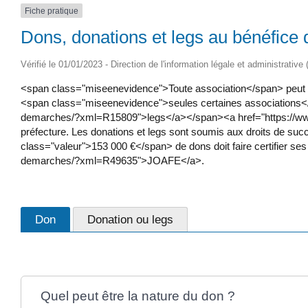
Fiche pratique
Dons, donations et legs au bénéfice 
Vérifié le 01/01/2023 - Direction de l'information légale et administrative
<span class="miseenevidence">Toute association</span> peut 
<span class="miseenevidence">seules certaines associations</
demarches/?xml=R15809">legs</a></span><a href="https://www
préfecture. Les donations et legs sont soumis aux droits de succe
class="valeur">153 000 €</span> de dons doit faire certifier s
demarches/?xml=R49635">JOAFE</a>.
Don
Donation ou legs
Quel peut être la nature du don ?