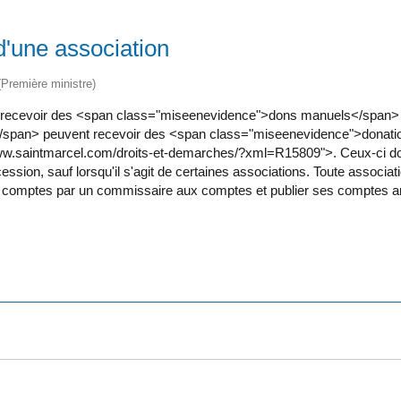
d'une association
 (Première ministre)
recevoir des <span class="miseenevidence">dons manuels</span> sa
span> peuvent recevoir des <span class="miseenevidence">donations
.saintmarcel.com/droits-et-demarches/?xml=R15809">. Ceux-ci do
ssion, sauf lorsqu'il s'agit de certaines associations. Toute associa
es comptes par un commissaire aux comptes et publier ses comptes a