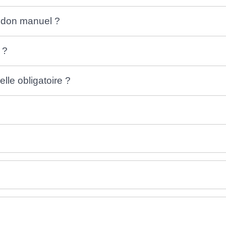
n don manuel ?
 ?
lle obligatoire ?