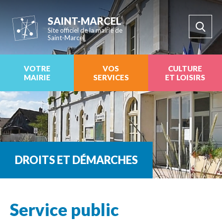
SAINT-MARCEL
Site officiel de la mairie de
Saint-Marcel
VOTRE
VOS
CULTURE
MAIRIE
SERVICES
ET LOISIRS
DROITS ET DÉMARCHES
Service public