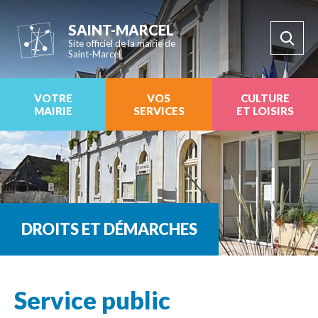
SAINT-MARCEL
Site officiel de la mairie de
Saint-Marcel
VOTRE
VOS
CULTURE
MAIRIE
SERVICES
ET LOISIRS
DROITS ET DÉMARCHES
Service public