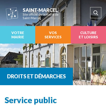
SAINT-MARCEL
Site officiel de la mairie de
Saint-Marcel
VOTRE
VOS
CULTURE
MAIRIE
SERVICES
ET LOISIRS
DROITS ET DÉMARCHES
Service public