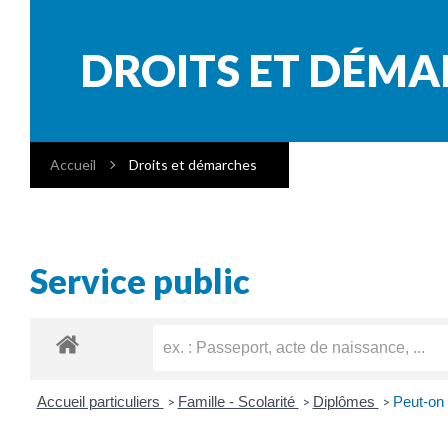
DROITS ET DÉM
Accueil
Droits et démarches
Service public
Accueil particuliers
Famille - Scolarité
Diplômes
Peut-on 
>
>
>