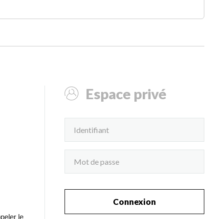
Espace privé
Connexion
peler le