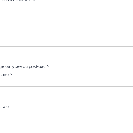
ge ou lycée ou post-bac ?
taire ?
érale