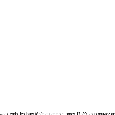
eek-ends, les jours fériés ou les soirs après 17h30, vous pouvez ap