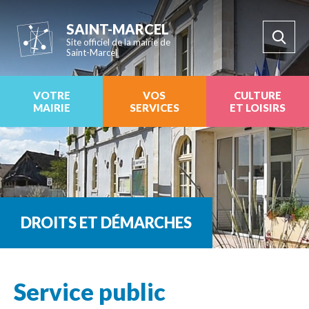
SAINT-MARCEL
Site officiel de la mairie de
Saint-Marcel
VOTRE
VOS
CULTURE
MAIRIE
SERVICES
ET LOISIRS
DROITS ET DÉMARCHES
Service public