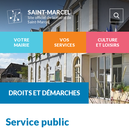
SAINT-MARCEL
Site officiel de la mairie de
Saint-Marcel
VOTRE
VOS
CULTURE
MAIRIE
SERVICES
ET LOISIRS
DROITS ET DÉMARCHES
Service public