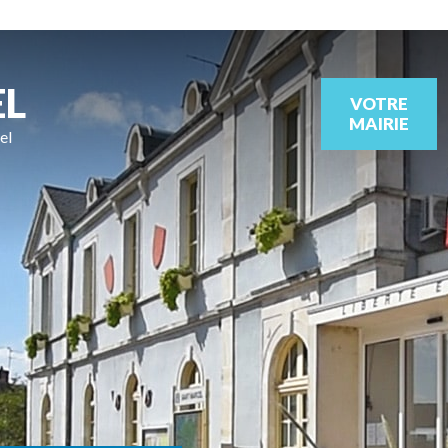
EL
VOTRE
MAIRIE
el