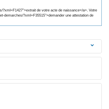
hes/?xml=F1427">extrait de votre acte de naissance</a>. Votre
its-et-demarches/?xml=F35515">demander une attestation de