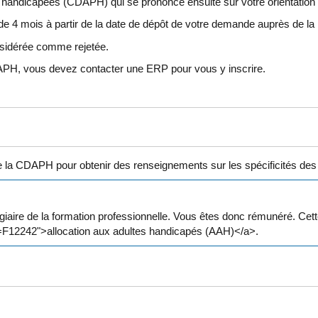
s handicapées (CDAPH) qui se prononce ensuite sur votre orientation
de 4 mois à partir de la date de dépôt de votre demande auprès de 
nsidérée comme rejetée.
APH, vous devez contacter une ERP pour vous y inscrire.
 CDAPH pour obtenir des renseignements sur les spécificités des for
agiaire de la formation professionnelle. Vous êtes donc rémunéré. Ce
=F12242">allocation aux adultes handicapés (AAH)</a>.