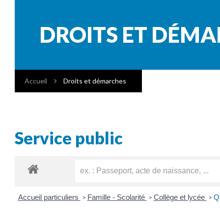
DROITS ET DÉM
Accueil
Droits et démarches
Service public
Accueil particuliers
Famille - Scolarité
Collège et lycée
Qu
>
>
>