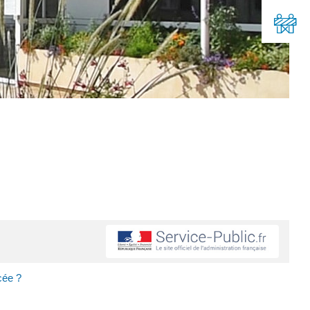
cée ?