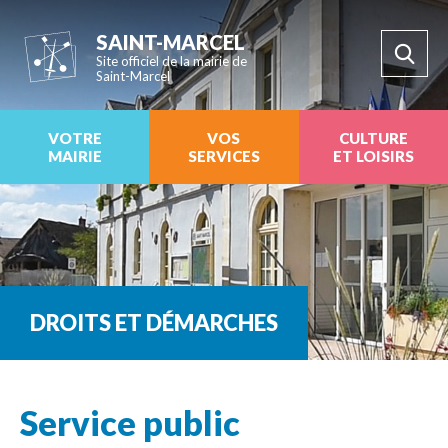
SAINT-MARCEL
Site officiel de la mairie de
Saint-Marcel
VOTRE
VOS
CULTURE
MAIRIE
SERVICES
ET LOISIRS
DROITS ET DÉMARCHES
Service public