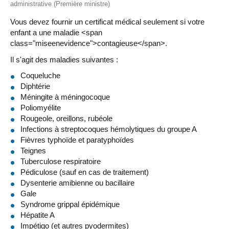
administrative (Première ministre)
Vous devez fournir un certificat médical seulement si votre
enfant a une maladie <span
class="miseenevidence">contagieuse</span>.
Il s'agit des maladies suivantes :
Coqueluche
Diphtérie
Méningite à méningocoque
Poliomyélite
Rougeole, oreillons, rubéole
Infections à streptocoques hémolytiques du groupe A
Fièvres typhoïde et paratyphoïdes
Teignes
Tuberculose respiratoire
Pédiculose (sauf en cas de traitement)
Dysenterie amibienne ou bacillaire
Gale
Syndrome grippal épidémique
Hépatite A
Impétigo (et autres pyodermites)