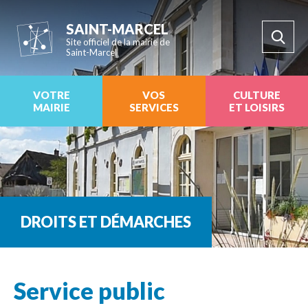
SAINT-MARCEL
Site officiel de la mairie de
Saint-Marcel
VOTRE
VOS
CULTURE
MAIRIE
SERVICES
ET LOISIRS
DROITS ET DÉMARCHES
Service public