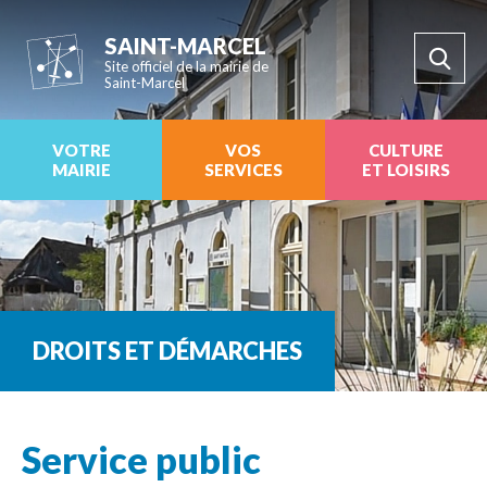
SAINT-MARCEL
Site officiel de la mairie de
Saint-Marcel
VOTRE
VOS
CULTURE
MAIRIE
SERVICES
ET LOISIRS
DROITS ET DÉMARCHES
Service public