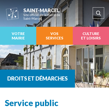
SAINT-MARCEL
Site officiel de la mairie de
Saint-Marcel
VOTRE
VOS
CULTURE
MAIRIE
SERVICES
ET LOISIRS
DROITS ET DÉMARCHES
Service public