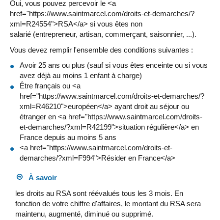
Oui, vous pouvez percevoir le <a
href="https://www.saintmarcel.com/droits-et-demarches/?
xml=R24554">RSA</a> si vous êtes non
salarié (entrepreneur, artisan, commerçant, saisonnier, ...).
Vous devez remplir l'ensemble des conditions suivantes :
Avoir 25 ans ou plus (sauf si vous êtes enceinte ou si vous
avez déjà au moins 1 enfant à charge)
Être français ou <a
href="https://www.saintmarcel.com/droits-et-demarches/?
xml=R46210">européen</a> ayant droit au séjour ou
étranger en <a href="https://www.saintmarcel.com/droits-
et-demarches/?xml=R42199">situation régulière</a> en
France depuis au moins 5 ans
<a href="https://www.saintmarcel.com/droits-et-
demarches/?xml=F994">Résider en France</a>
À savoir
les droits au RSA sont réévalués tous les 3 mois. En
fonction de votre chiffre d'affaires, le montant du RSA sera
maintenu, augmenté, diminué ou supprimé.