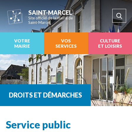
SAINT-MARCEL
Site officiel de la mairie de
Saint-Marcel
VOTRE
VOS
CULTURE
MAIRIE
SERVICES
ET LOISIRS
DROITS ET DÉMARCHES
Service public