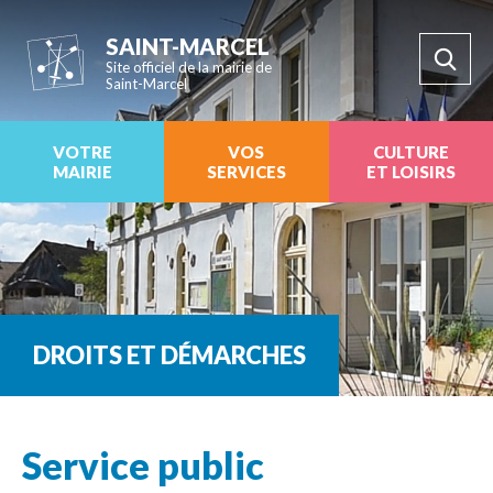
SAINT-MARCEL
Site officiel de la mairie de
Saint-Marcel
VOTRE
VOS
CULTURE
MAIRIE
SERVICES
ET LOISIRS
DROITS ET DÉMARCHES
Service public