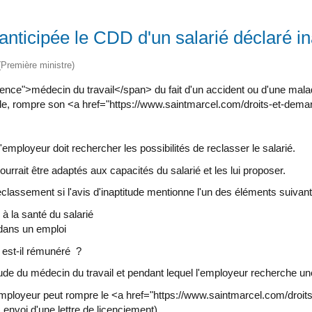
anticipée le CDD d'un salarié déclaré in
 (Première ministre)
ence">médecin du travail</span> du fait d'un accident ou d'une maladi
aptitude, rompre son <a href="https://www.saintmarcel.com/droits-et
'employeur doit rechercher les possibilités de reclasser le salarié.
pourrait être adaptés aux capacités du salarié et les lui proposer.
classement si l'avis d'inaptitude mentionne l'un des éléments suivant
à la santé du salarié
 dans un emploi
 est-il rémunéré ?
de du médecin du travail et pendant lequel l'employeur recherche une
sé, l'employeur peut rompre le <a href="https://www.saintmarcel.com/
envoi d'une lettre de licenciement).