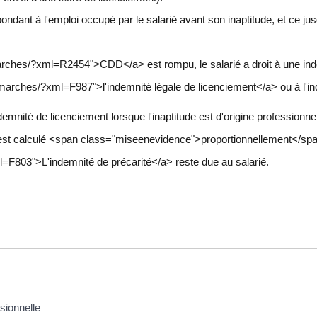
ndant à l'emploi occupé par le salarié avant son inaptitude, et ce ju
arches/?xml=R2454">CDD</a> est rompu, le salarié a droit à une ind
marches/?xml=F987">l'indemnité légale de licenciement</a> ou à l'inde
ité de licenciement lorsque l'inaptitude est d'origine professionnel
é est calculé <span class="miseenevidence">proportionnellement</spa
=F803">L'indemnité de précarité</a> reste due au salarié.
ssionnelle