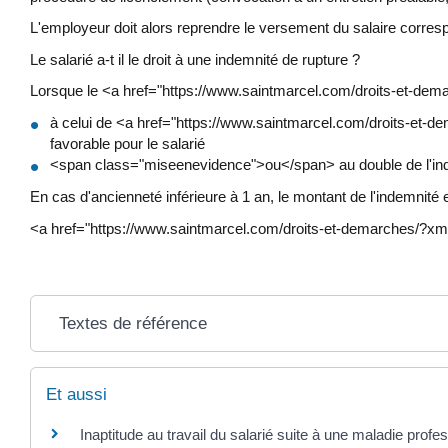
L'employeur doit alors reprendre le versement du salaire correspo
Le salarié a-t il le droit à une indemnité de rupture ?
Lorsque le <a href="https://www.saintmarcel.com/droits-et-dem
à celui de <a href="https://www.saintmarcel.com/droits-et-de
favorable pour le salarié
<span class="miseenevidence">ou</span> au double de l'indemn
En cas d'ancienneté inférieure à 1 an, le montant de l'indemnit
<a href="https://www.saintmarcel.com/droits-et-demarches/?xml
Textes de référence
Et aussi
Inaptitude au travail du salarié suite à une maladie profe