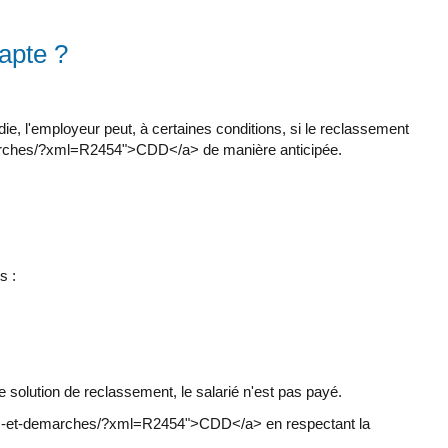
apte ?
e, l'employeur peut, à certaines conditions, si le reclassement
-demarches/?xml=R2454">CDD</a> de manière anticipée.
s :
 solution de reclassement, le salarié n'est pas payé.
droits-et-demarches/?xml=R2454">CDD</a> en respectant la