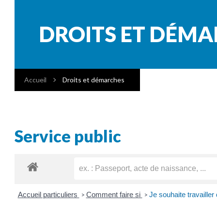
DROITS ET DÉM
Accueil
Droits et démarches
Service public
Accueil particuliers
Comment faire si
Je souhaite travailler
>
>