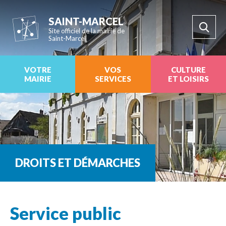
SAINT-MARCEL
Site officiel de la mairie de
Saint-Marcel
VOTRE
VOS
CULTURE
MAIRIE
SERVICES
ET LOISIRS
DROITS ET DÉMARCHES
Service public