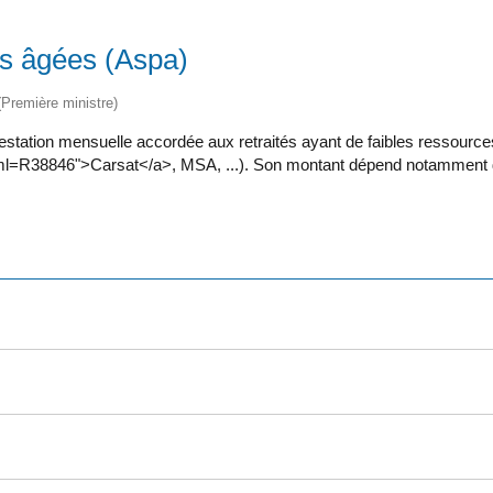
es âgées (Aspa)
 (Première ministre)
estation mensuelle accordée aux retraités ayant de faibles ressources 
l=R38846">Carsat</a>, MSA, ...). Son montant dépend notamment de v