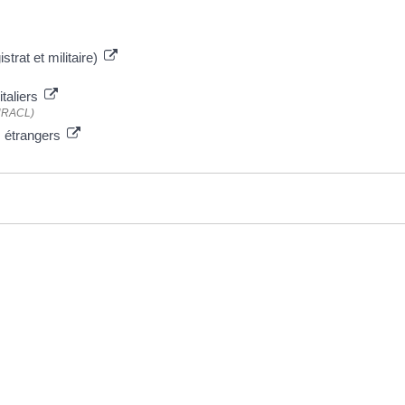
strat et militaire)
italiers
CNRACL)
s étrangers