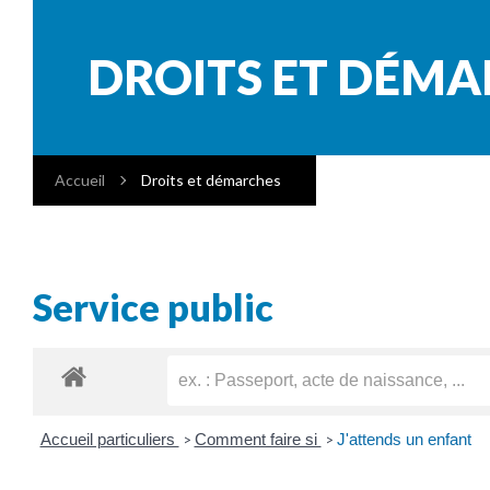
DROITS ET DÉM
Accueil
Droits et démarches
Service public
Accueil particuliers
Comment faire si
J'attends un enfant
>
>