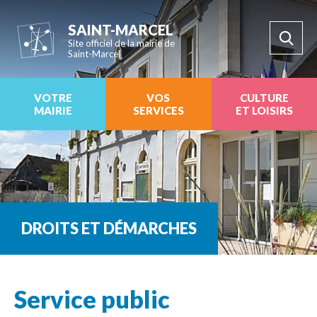
SAINT-MARCEL
Site officiel de la mairie de
Saint-Marcel
VOTRE
VOS
CULTURE
MAIRIE
SERVICES
ET LOISIRS
DROITS ET DÉMARCHES
Service public