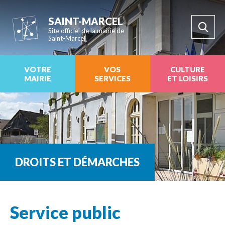
SAINT-MARCEL
Site officiel de la mairie de
Saint-Marcel
VOTRE
VOS
CULTURE
MAIRIE
SERVICES
ET LOISIRS
DROITS ET DÉMARCHES
Service public